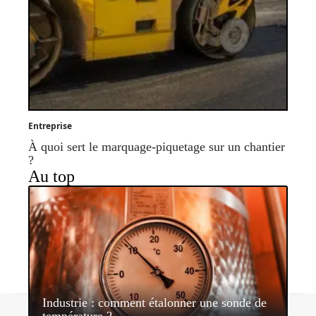
Entreprise
À quoi sert le marquage-piquetage sur un chantier
?
Au top
Industrie : comment étalonner une sonde de
Contact
Mentions légales
Sitemap
température ?