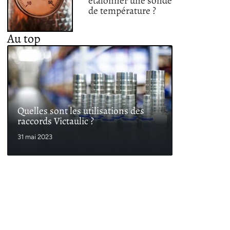
étalonner une sonde
de température ?
Au top
Quelles sont les utilisations des
raccords Victaulic ?
31 mai 2023