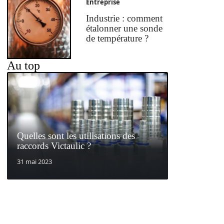
Entreprise
Industrie : comment
étalonner une sonde
de température ?
Au top
Quelles sont les utilisations des
raccords Victaulic ?
31 mai 2023