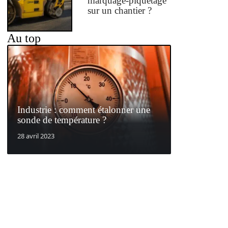
marquage-piquetage
sur un chantier ?
Au top
Industrie : comment étalonner une
sonde de température ?
28 avril 2023