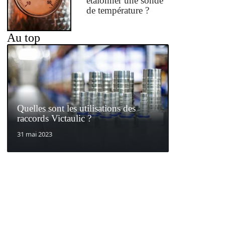
étalonner une sonde
de température ?
Au top
Quelles sont les utilisations des
raccords Victaulic ?
31 mai 2023