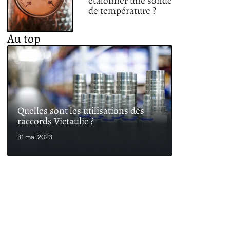
étalonner une sonde
de température ?
Au top
Quelles sont les utilisations des
raccords Victaulic ?
31 mai 2023