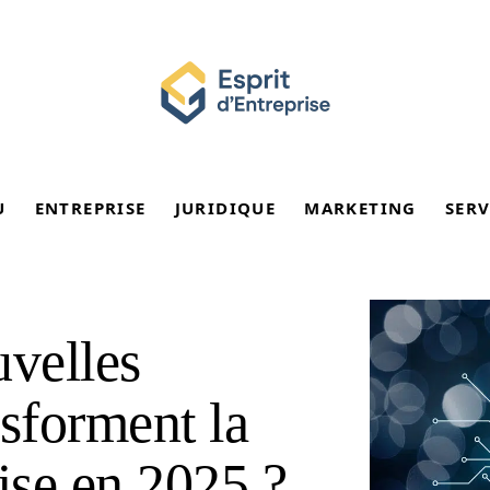
U
ENTREPRISE
JURIDIQUE
MARKETING
SERV
velles
nsforment la
ise en 2025 ?