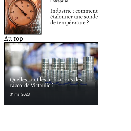
Entreprise
Industrie : comment
étalonner une sonde
de température ?
Au top
Quelles sont les utilisations des
raccords Victaulic ?
31 mai 2023