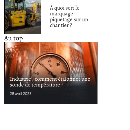
À quoi sert le
marquage-
piquetage sur un
chantier ?
Au top
Industrie : comment étalonner une
sonde de température ?
28 avril 2023