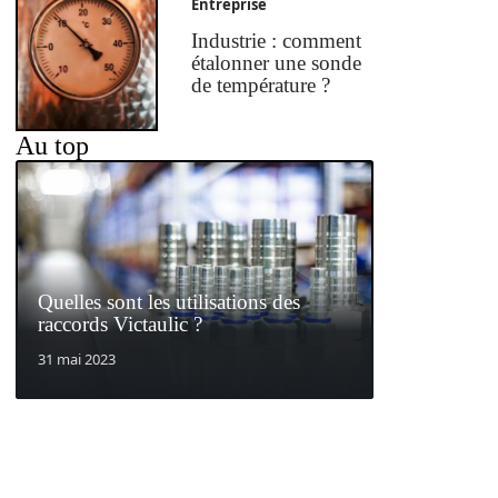
Entreprise
Industrie : comment
étalonner une sonde
de température ?
Au top
Quelles sont les utilisations des
raccords Victaulic ?
31 mai 2023