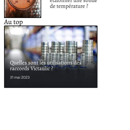
étalonner une sonde
de température ?
Au top
Quelles sont les utilisations des
raccords Victaulic ?
31 mai 2023