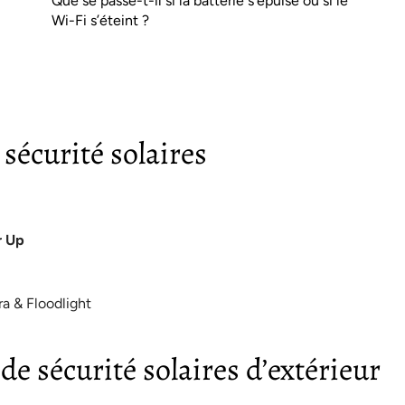
Que se passe-t-il si la batterie s’épuise ou si le
Wi-Fi s’éteint ?
sécurité solaires
r Up
a & Floodlight
e sécurité solaires d’extérieur