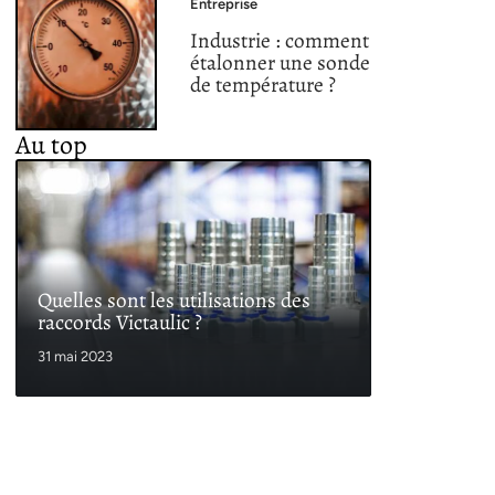
Entreprise
Industrie : comment
étalonner une sonde
de température ?
Au top
Quelles sont les utilisations des
raccords Victaulic ?
31 mai 2023