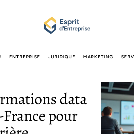
U
ENTREPRISE
JURIDIQUE
MARKETING
SERV
ormations data
e-France pour
rière