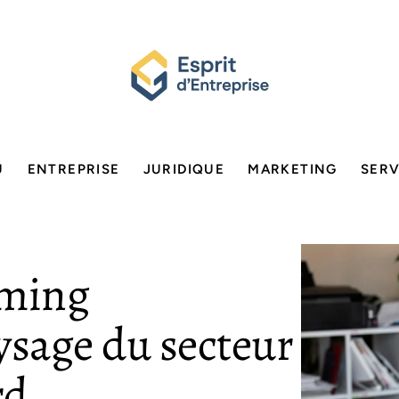
U
ENTREPRISE
JURIDIQUE
MARKETING
SERV
aming
ysage du secteur
rd