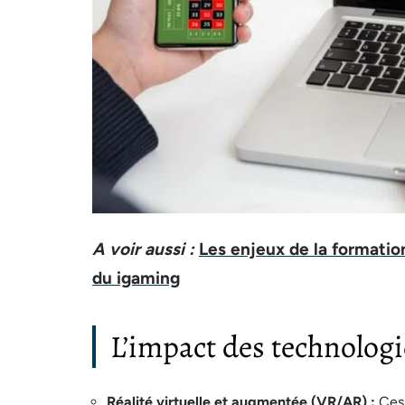
A voir aussi :
Les enjeux de la formatio
du igaming
L’impact des technologi
Réalité virtuelle et augmentée (VR/AR) :
Ces 