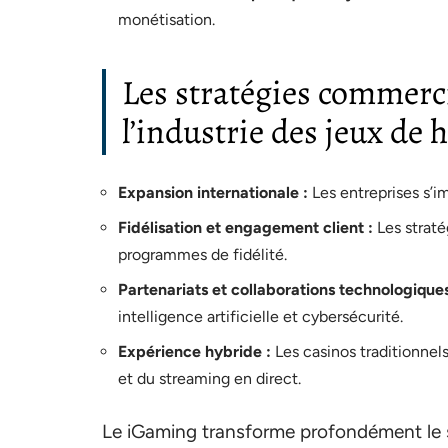
monétisation.
Les stratégies commerc
l’industrie des jeux de 
Expansion internationale :
Les entreprises s’i
Fidélisation et engagement client :
Les straté
programmes de fidélité.
Partenariats et collaborations technologiques
intelligence artificielle et cybersécurité.
Expérience hybride :
Les casinos traditionnel
et du streaming en direct.
Le iGaming transforme profondément le s