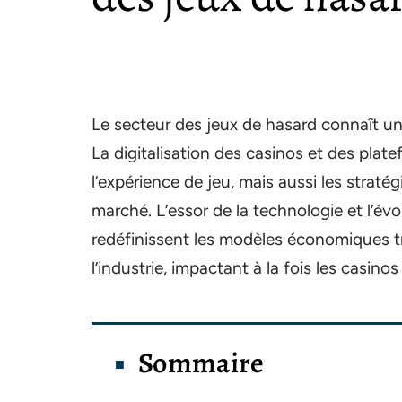
Le secteur des jeux de hasard connaît u
La digitalisation des casinos et des pla
l’expérience de jeu, mais aussi les strat
marché. L’essor de la technologie et l’é
redéfinissent les modèles économiques tra
l’industrie, impactant à la fois les casino
Sommaire