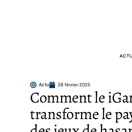
ACT
Actu
28 février 2025
Comment le iG
transforme le pa
des jeux de hasa