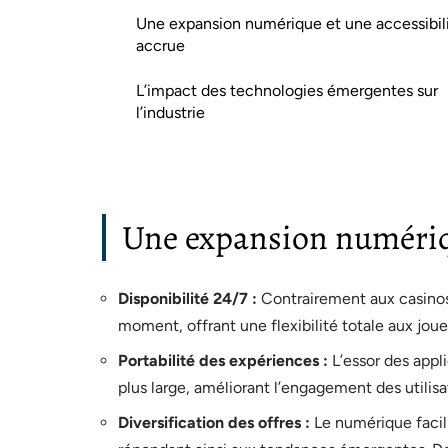
Une expansion numérique et une accessibil
accrue
L’impact des technologies émergentes sur
l’industrie
Une expansion numériqu
Disponibilité 24/7 :
Contrairement aux casinos 
moment, offrant une flexibilité totale aux joue
Portabilité des expériences :
L’essor des appl
plus large, améliorant l’engagement des utilisa
Diversification des offres :
Le numérique facili