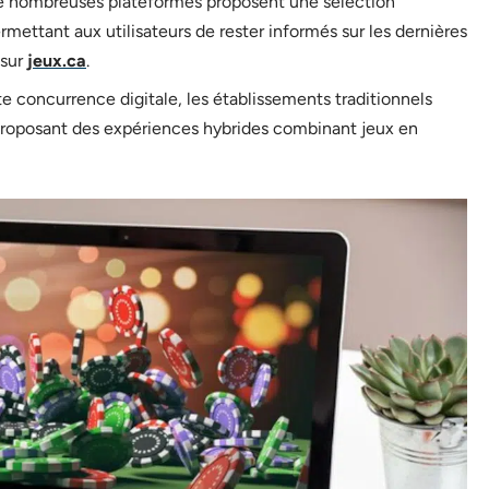
e nombreuses plateformes proposent une sélection
mettant aux utilisateurs de rester informés sur les dernières
 sur
jeux.ca
.
e concurrence digitale, les établissements traditionnels
roposant des expériences hybrides combinant jeux en