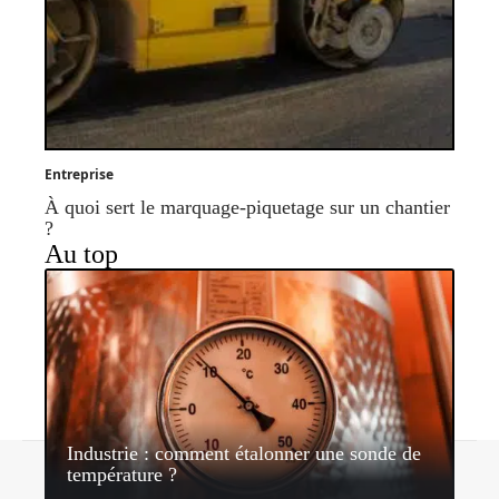
Entreprise
À quoi sert le marquage-piquetage sur un chantier
?
Au top
Industrie : comment étalonner une sonde de
Contact
Mentions légales
Sitemap
température ?