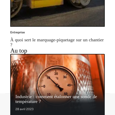
Entreprise
À quoi sert le marquage-piquetage sur un chantier
?
Au top
Industrie : comment étalonner une sonde de
Contact
Mentions légales
Sitemap
température ?
© 2026 | espritdentreprise.com
28 avril 2023