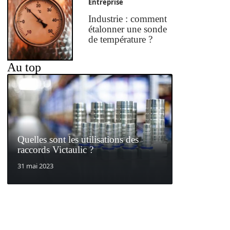
Entreprise
Industrie : comment
étalonner une sonde
de température ?
Au top
Quelles sont les utilisations des
raccords Victaulic ?
31 mai 2023