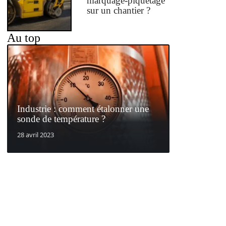
marquage-piquetage
sur un chantier ?
Au top
Industrie : comment étalonner une
sonde de température ?
28 avril 2023