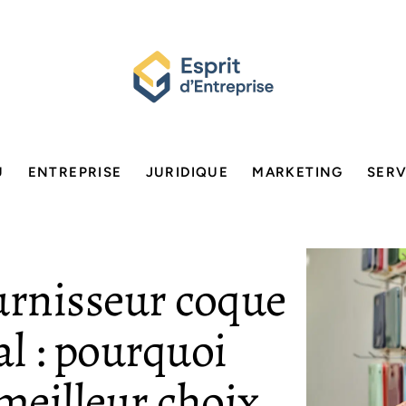
U
ENTREPRISE
JURIDIQUE
MARKETING
SERV
urnisseur coque
al : pourquoi
meilleur choix