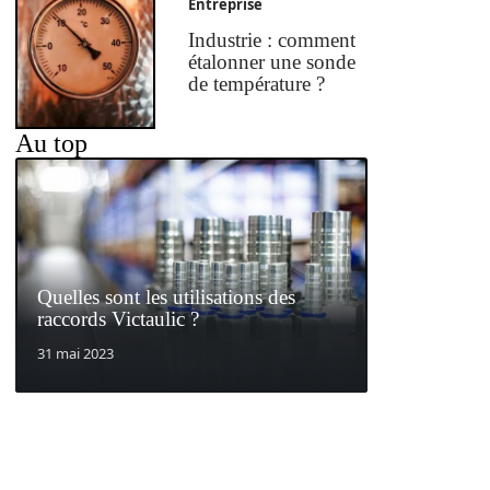
Entreprise
Industrie : comment
étalonner une sonde
de température ?
Au top
Quelles sont les utilisations des
raccords Victaulic ?
31 mai 2023