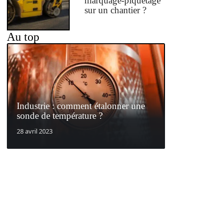
marquage-piquetage
sur un chantier ?
Au top
Industrie : comment étalonner une
sonde de température ?
28 avril 2023