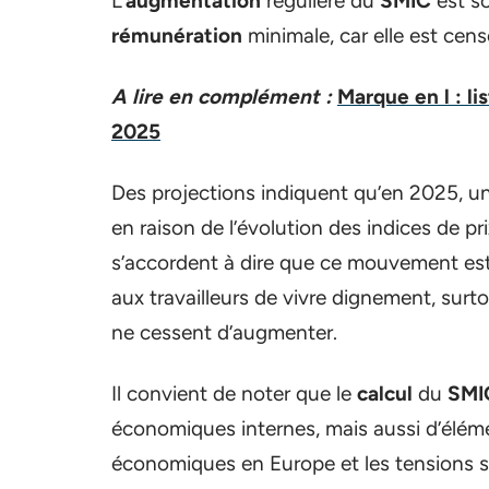
L’
augmentation
régulière du
SMIC
est so
rémunération
minimale, car elle est censé
A lire en complément :
Marque en l : l
2025
Des projections indiquent qu’en 2025, u
en raison de l’évolution des indices de pri
s’accordent à dire que ce mouvement est
aux travailleurs de vivre dignement, sur
ne cessent d’augmenter.
Il convient de noter que le
calcul
du
SMI
économiques internes, mais aussi d’éléme
économiques en Europe et les tensions su