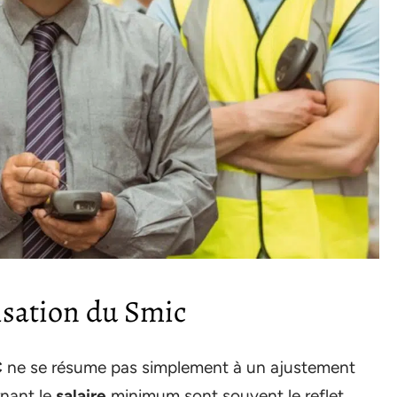
risation du Smic
C
ne se résume pas simplement à un ajustement
rnant le
salaire
minimum sont souvent le reflet