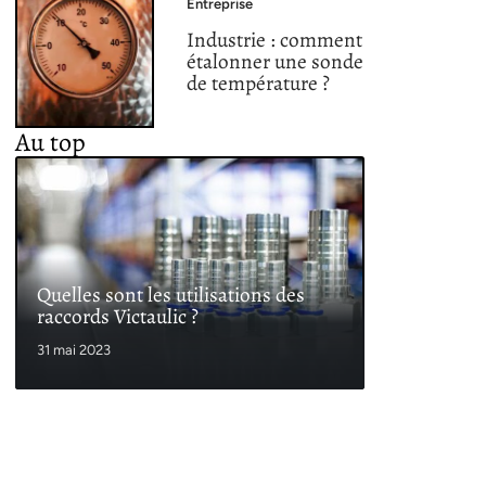
Entreprise
Industrie : comment
étalonner une sonde
de température ?
Au top
Quelles sont les utilisations des
raccords Victaulic ?
31 mai 2023