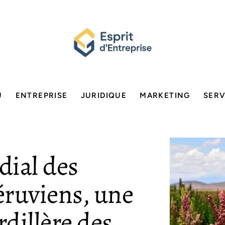
U
ENTREPRISE
JURIDIQUE
MARKETING
SERV
dial des
éruviens, une
rdillère des