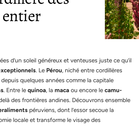
entier
es d’un soleil généreux et venteuses juste ce qu’il
exceptionnels
. Le
Pérou
, niché entre cordillères
se depuis quelques années comme la capitale
ns
. Entre le
quinoa
, la
maca
ou encore le
camu-
-delà des frontières andines. Découvrons ensemble
eraliments
péruviens, dont l’essor secoue la
omie locale et transforme le visage des