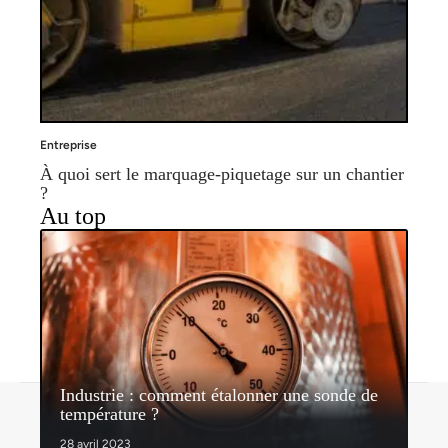
Entreprise
À quoi sert le marquage-piquetage sur un chantier
?
Au top
Industrie : comment étalonner une sonde de
Contact
Mentions légales
Sitemap
température ?
© 2026 | espritdentreprise.com
28 avril 2023