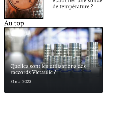
étalonner une sonde
de température ?
Au top
Quelles sont les utilisations des
raccords Victaulic ?
31 mai 2023