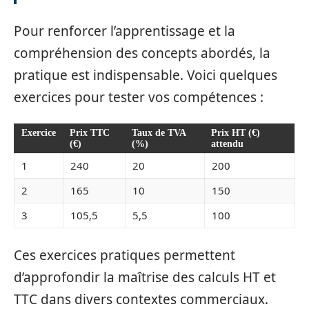
Pour renforcer l’apprentissage et la
compréhension des concepts abordés, la
pratique est indispensable. Voici quelques
exercices pour tester vos compétences :
Exercice
Prix TTC
Taux de TVA
Prix HT (€)
(€)
(%)
attendu
1
240
20
200
2
165
10
150
3
105,5
5,5
100
Ces exercices pratiques permettent
d’approfondir la maîtrise des calculs HT et
TTC dans divers contextes commerciaux.