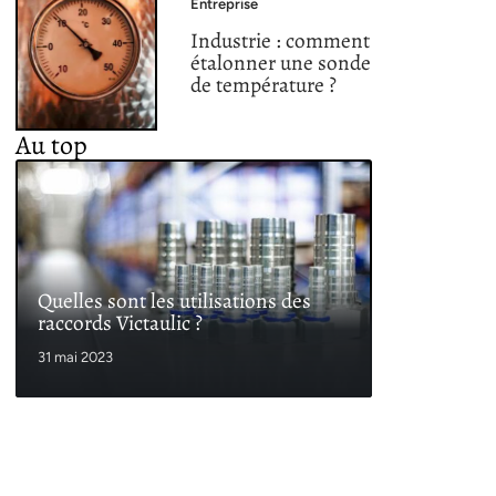
Entreprise
Industrie : comment
étalonner une sonde
de température ?
Au top
Quelles sont les utilisations des
raccords Victaulic ?
31 mai 2023