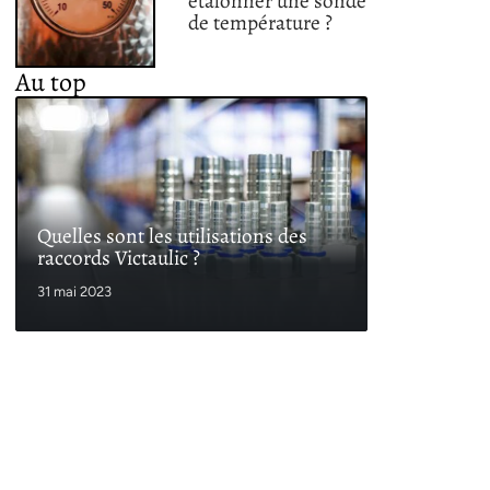
étalonner une sonde
de température ?
Au top
Quelles sont les utilisations des
raccords Victaulic ?
31 mai 2023