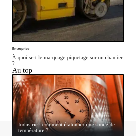
Entreprise
À quoi sert le marquage-piquetage sur un chantier
?
Au top
Industrie : comment étalonner une sonde de
Contact
Mentions légales
Sitemap
température ?