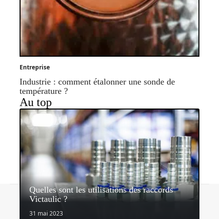
Entreprise
Industrie : comment étalonner une sonde de
température ?
Au top
Quelles sont les utilisations des raccords
Contact
Mentions légales
Sitemap
Victaulic ?
© 2026 | espritdentreprise.com
31 mai 2023