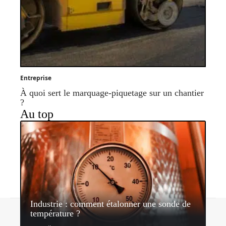
Entreprise
À quoi sert le marquage-piquetage sur un chantier
?
Au top
Industrie : comment étalonner une sonde de
Contact
Mentions légales
Sitemap
température ?