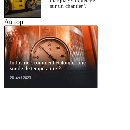
marquage-piquetage
sur un chantier ?
Au top
Industrie : comment étalonner une
sonde de température ?
28 avril 2023