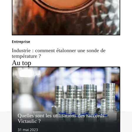
Entreprise
Industrie : comment étalonner une sonde de
température ?
Au top
Quelles sont les utilisations des raccords
Contact
Mentions légales
Sitemap
Victaulic ?
© 2026 | espritdentreprise.com
31 mai 2023